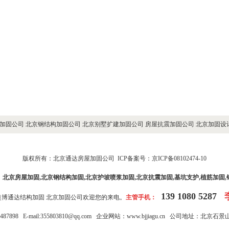
加固公司
北京钢结构加固公司
北京别墅扩建加固公司
房屋抗震加固公司
北京加固设
版权所有：
北京通达房屋加固公司
ICP备案号：京ICP备08102474-10
：
北京房屋加固
,
北京钢结构加固
,北京护坡喷浆加固,
北京抗震加固
,基坑支护,植筋加固
139 1080 5287
博通达结构加固
北京加固公司
欢迎您的来电。
主管手机：
487898
E-mail:355803810@qq.com 企业网站：
www.bjjiagu.cn
公司地址：北京石景山