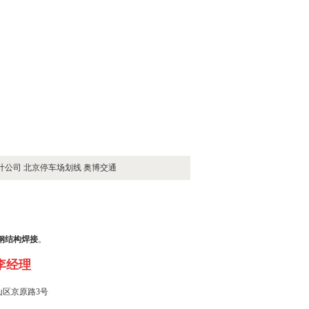
计公司
北京停车场划线
奥博交通
,钢结构
焊接
。
李经理
区京原路3号