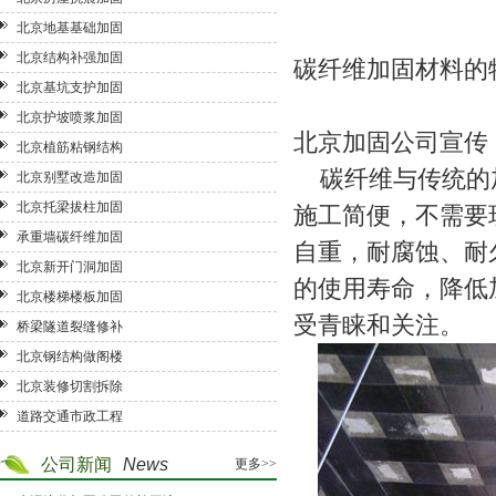
北京地基基础加固
北京结构补强加固
碳纤维加固
材料的
北京基坑支护加固
北京护坡喷浆加固
北京加固公司
宣传
北京植筋粘钢结构
碳纤维与传统的加
北京别墅改造加固
北京托梁拔柱加固
施工简便，不需要
承重墙碳纤维加固
自重，耐腐蚀、耐
北京新开门洞加固
的使用寿命，降低
北京楼梯楼板加固
受青睐和关注。
桥梁隧道裂缝修补
北京钢结构做阁楼
北京装修切割拆除
道路交通市政工程
公司新闻
News
更多>>