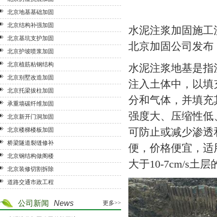
北京地基基础加固
北京结构补强加固
水泥注浆加固施工
北京基坑支护加固
北京加固公司
发布
北京护坡喷浆加固
北京植筋粘钢结构
水泥注浆地基是指
北京别墅改造加固
注入土体中，以填
北京托梁拔柱加固
分和气体，并填充
承重墙碳纤维加固
强度大、压缩性低
北京新开门洞加固
可防止或减少渗透
北京楼梯楼板加固
桥梁隧道裂缝修补
便，价格便宜，适
北京钢结构做阁楼
大于10-7cm/s土
北京装修切割拆除
道路交通市政工程
公司新闻
News
更多>>