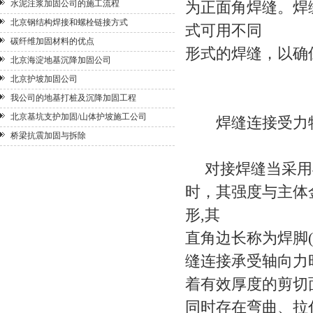
水泥注浆加固公司的施工流程
为正面角焊缝。焊
北京钢结构焊接和螺栓链接方式
式可用不同
碳纤维加固材料的优点
形式的焊缝，以确
北京海淀地基沉降加固公司
北京护坡加固公司
我公司的地基打桩及沉降加固工程
北京基坑支护加固/山体护坡施工公司
焊缝连接受力
桥梁抗震加固与拆除
对接焊缝当采用
时，其强度与主体
形,其
直角边长称为焊脚(h
缝连接承受轴向力
着有效厚度的剪切
同时存在弯曲、拉