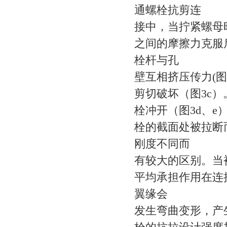
通螺栓抗剪连
接中，当拧紧螺母
之间的摩擦力克服
栓杆与孔
壁互相挤压传力(图
剪切破坏（图3c
栓冲开（图3d、
栓的截面处被拉断
刚度不同而
有较大的区别。当
平均承担作用在连接
翼缘会
发生弯曲变形，产