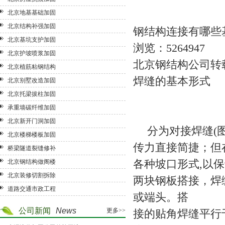
北京地基基础加固
北京结构补强加固
钢结构连接有哪些
北京基坑支护加固
浏览：5264947
北京护坡喷浆加固
北京钢结构公司
转
北京植筋粘钢结构
焊缝的基本形式
北京别墅改造加固
北京托梁拔柱加固
承重墙碳纤维加固
北京新开门洞加固
分为对接焊缝(图
北京楼梯楼板加固
传力直接简捷；但
桥梁隧道裂缝修补
各种坡口形式,以
北京钢结构做阁楼
北京装修切割拆除
两块钢板搭接，焊
道路交通市政工程
或端头。搭
公司新闻
News
更多>>
接的贴角焊缝平行