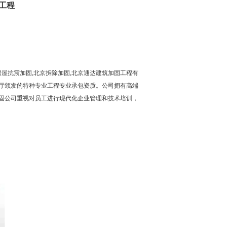
工程
房屋抗震加固
,北京拆除加固,北京通达建筑加固工程有
厅颁发的特种专业工程专业承包资质。公司拥有高端
加固公司重视对员工进行现代化企业管理和技术培训，